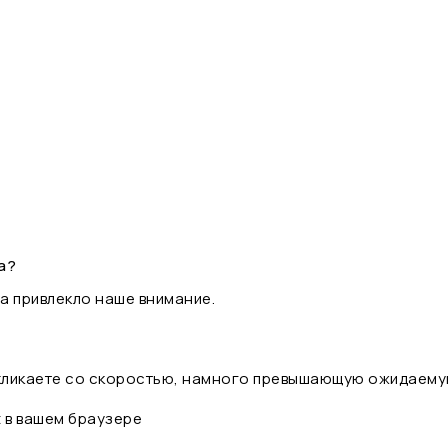
а?
а привлекло наше внимание.
 кликаете со скоростью, намного превышающую ожидаему
t в вашем браузере