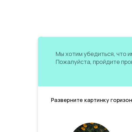
Мы хотим убедиться, что им
Пожалуйста, пройдите пров
Разверните картинку горизо