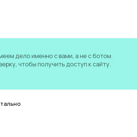
еем дело именно с вами, а не с ботом.
ерку, чтобы получить доступ к сайту.
нтально