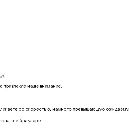
а?
а привлекло наше внимание.
 кликаете со скоростью, намного превышающую ожидаему
t в вашем браузере