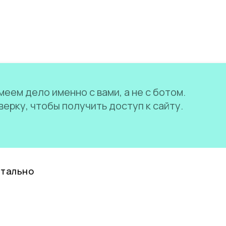
еем дело именно с вами, а не с ботом.
ерку, чтобы получить доступ к сайту.
нтально