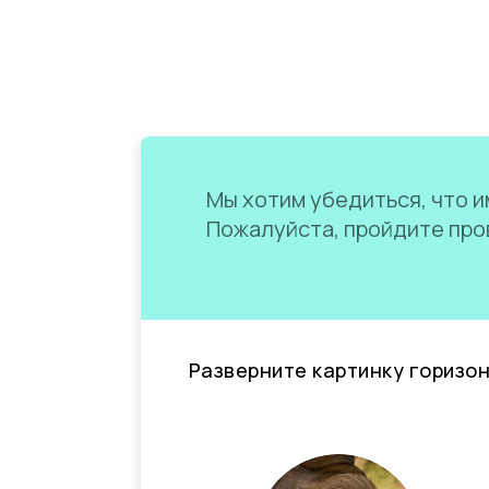
Мы хотим убедиться, что им
Пожалуйста, пройдите пров
Разверните картинку горизо