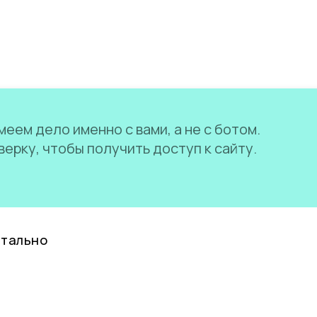
еем дело именно с вами, а не с ботом.
ерку, чтобы получить доступ к сайту.
нтально