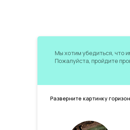
Мы хотим убедиться, что им
Пожалуйста, пройдите пров
Разверните картинку горизо