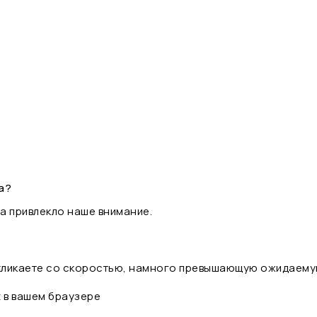
а?
а привлекло наше внимание.
 кликаете со скоростью, намного превышающую ожидаему
t в вашем браузере