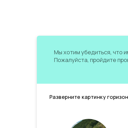
Мы хотим убедиться, что им
Пожалуйста, пройдите пров
Разверните картинку горизо