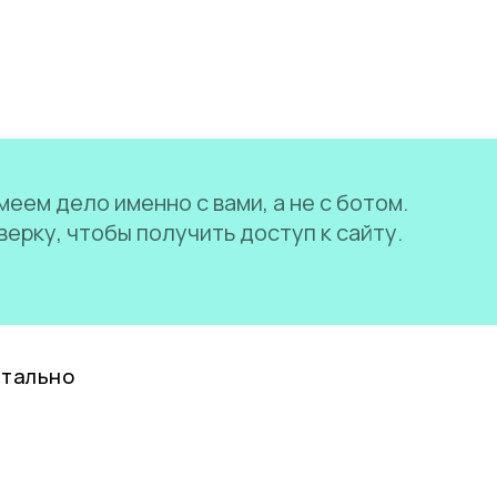
еем дело именно с вами, а не с ботом.
ерку, чтобы получить доступ к сайту.
нтально