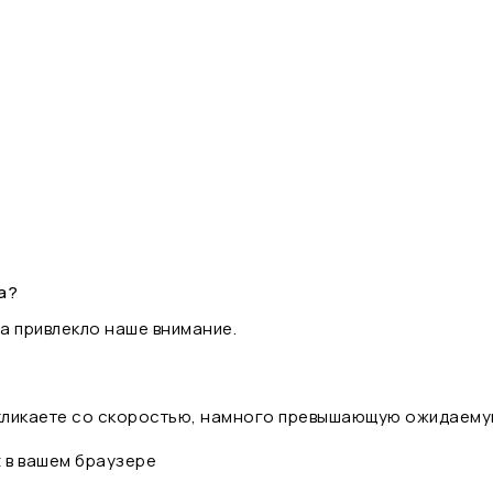
а?
а привлекло наше внимание.
 кликаете со скоростью, намного превышающую ожидаему
t в вашем браузере