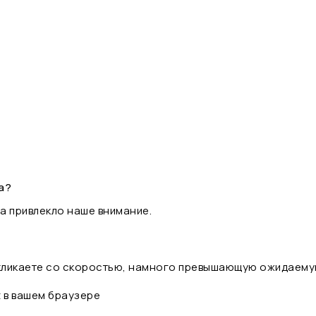
а?
а привлекло наше внимание.
 кликаете со скоростью, намного превышающую ожидаему
t в вашем браузере