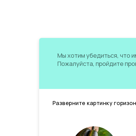
Мы хотим убедиться, что им
Пожалуйста, пройдите пров
Разверните картинку горизо