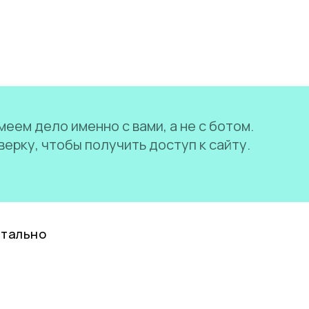
еем дело именно с вами, а не с ботом.
ерку, чтобы получить доступ к сайту.
нтально