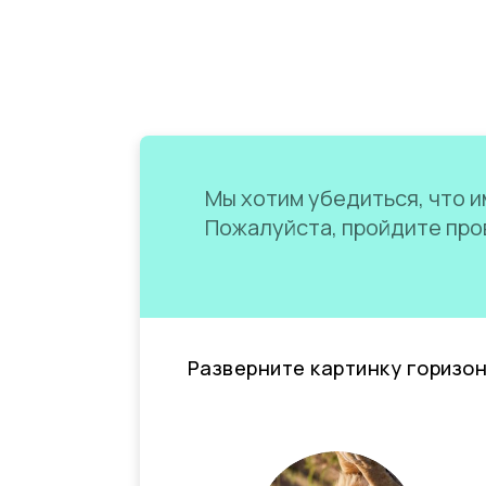
Мы хотим убедиться, что им
Пожалуйста, пройдите пров
Разверните картинку горизо