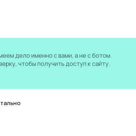
еем дело именно с вами, а не с ботом.
ерку, чтобы получить доступ к сайту.
нтально