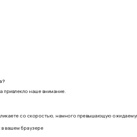
а?
а привлекло наше внимание.
 кликаете со скоростью, намного превышающую ожидаему
t в вашем браузере