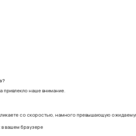
а?
а привлекло наше внимание.
 кликаете со скоростью, намного превышающую ожидаему
t в вашем браузере