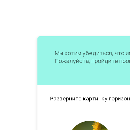
Мы хотим убедиться, что им
Пожалуйста, пройдите пров
Разверните картинку горизо