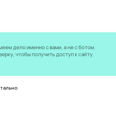
еем дело именно с вами, а не с ботом.
ерку, чтобы получить доступ к сайту.
нтально