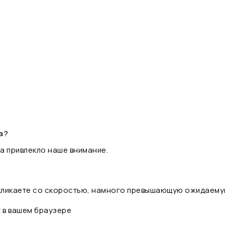
а?
а привлекло наше внимание.
 кликаете со скоростью, намного превышающую ожидаему
t в вашем браузере