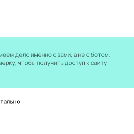
еем дело именно с вами, а не с ботом.
ерку, чтобы получить доступ к сайту.
нтально