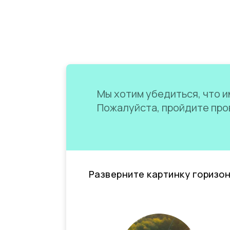
Мы хотим убедиться, что им
Пожалуйста, пройдите пров
Разверните картинку горизо