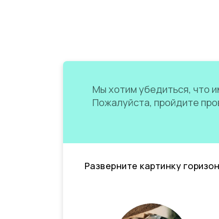
Мы хотим убедиться, что им
Пожалуйста, пройдите пров
Разверните картинку горизо