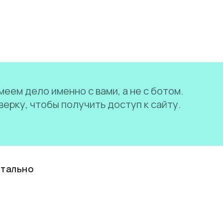
еем дело именно с вами, а не с ботом.
ерку, чтобы получить доступ к сайту.
нтально