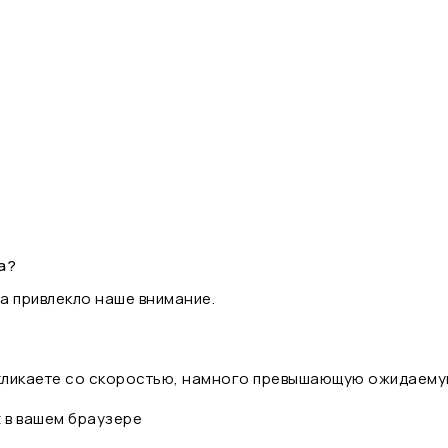
а?
а привлекло наше внимание.
 кликаете со скоростью, намного превышающую ожидаему
t в вашем браузере