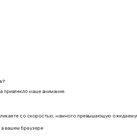
а?
а привлекло наше внимание.
 кликаете со скоростью, намного превышающую ожидаему
t в вашем браузере