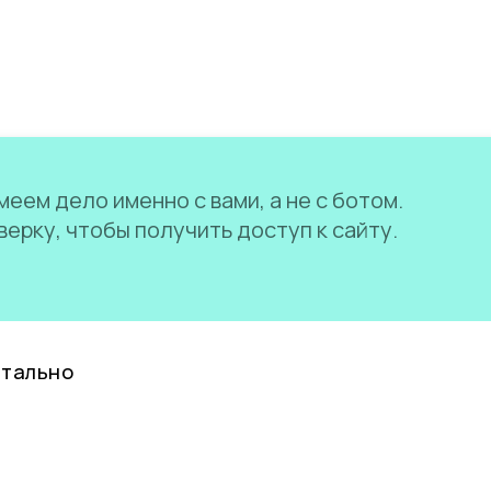
еем дело именно с вами, а не с ботом.
ерку, чтобы получить доступ к сайту.
нтально