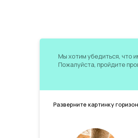
Мы хотим убедиться, что им
Пожалуйста, пройдите пров
Разверните картинку горизо