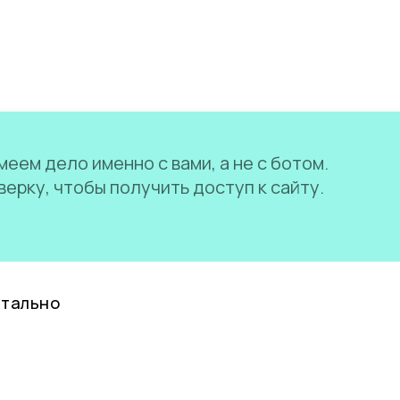
еем дело именно с вами, а не с ботом.
ерку, чтобы получить доступ к сайту.
нтально