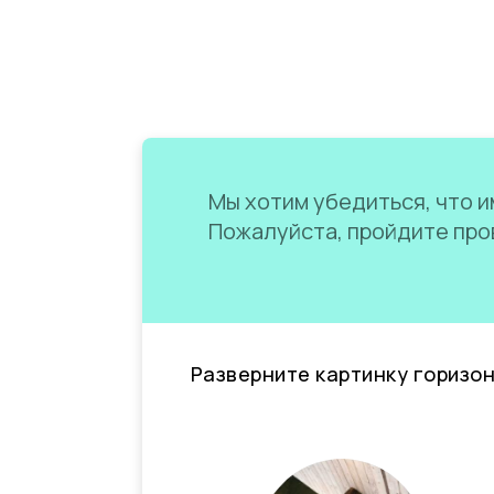
Мы хотим убедиться, что им
Пожалуйста, пройдите пров
Разверните картинку горизо