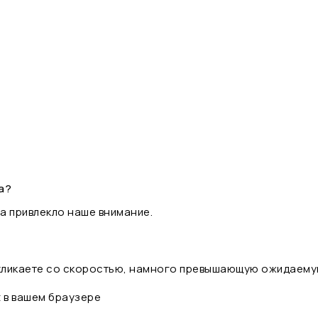
а?
а привлекло наше внимание.
 кликаете со скоростью, намного превышающую ожидаему
t в вашем браузере