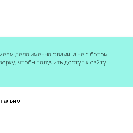
еем дело именно с вами, а не с ботом.
ерку, чтобы получить доступ к сайту.
нтально