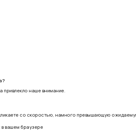
а?
а привлекло наше внимание.
 кликаете со скоростью, намного превышающую ожидаему
t в вашем браузере