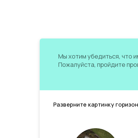
Мы хотим убедиться, что им
Пожалуйста, пройдите пров
Разверните картинку горизо