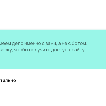
еем дело именно с вами, а не с ботом.
ерку, чтобы получить доступ к сайту.
нтально