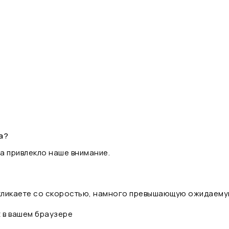
а?
а привлекло наше внимание.
 кликаете со скоростью, намного превышающую ожидаему
t в вашем браузере