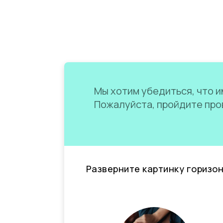
Мы хотим убедиться, что им
Пожалуйста, пройдите пров
Разверните картинку горизо