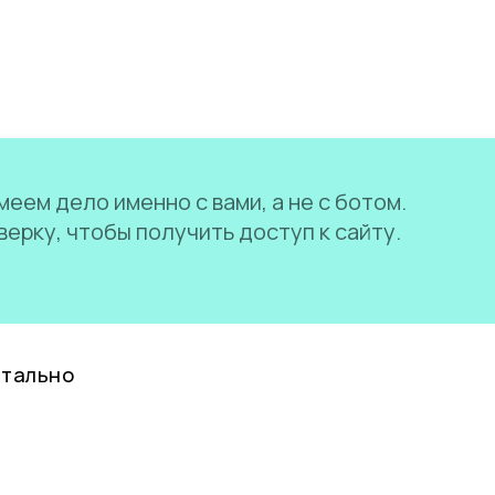
еем дело именно с вами, а не с ботом.
ерку, чтобы получить доступ к сайту.
нтально