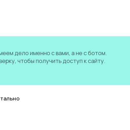
еем дело именно с вами, а не с ботом.
ерку, чтобы получить доступ к сайту.
нтально