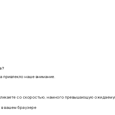
а?
а привлекло наше внимание.
 кликаете со скоростью, намного превышающую ожидаему
t в вашем браузере