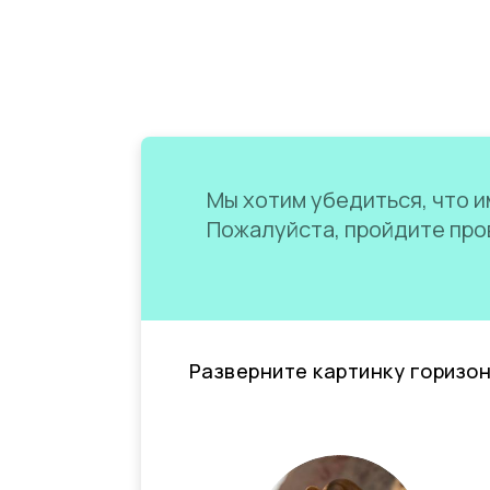
Мы хотим убедиться, что им
Пожалуйста, пройдите пров
Разверните картинку горизо