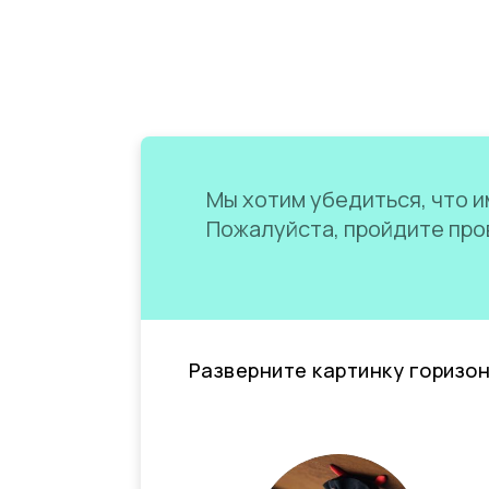
Мы хотим убедиться, что им
Пожалуйста, пройдите пров
Разверните картинку горизо