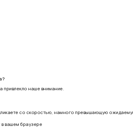
а?
а привлекло наше внимание.
 кликаете со скоростью, намного превышающую ожидаему
t в вашем браузере