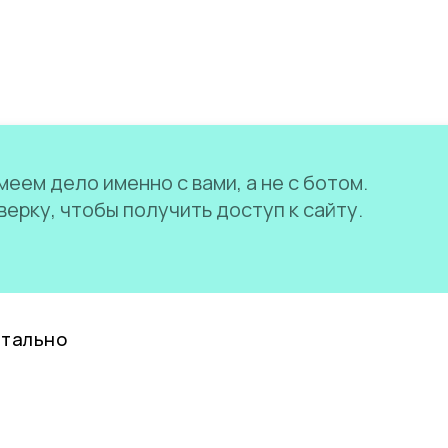
еем дело именно с вами, а не с ботом.
ерку, чтобы получить доступ к сайту.
нтально