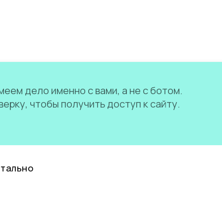
еем дело именно с вами, а не с ботом.
ерку, чтобы получить доступ к сайту.
нтально