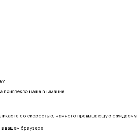
а?
а привлекло наше внимание.
 кликаете со скоростью, намного превышающую ожидаему
t в вашем браузере