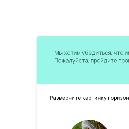
Мы хотим убедиться, что им
Пожалуйста, пройдите пров
Разверните картинку горизо