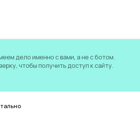
еем дело именно с вами, а не с ботом.
ерку, чтобы получить доступ к сайту.
нтально