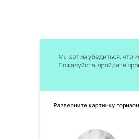
Мы хотим убедиться, что им
Пожалуйста, пройдите пров
Разверните картинку горизо