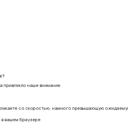
а?
а привлекло наше внимание.
 кликаете со скоростью, намного превышающую ожидаему
t в вашем браузере