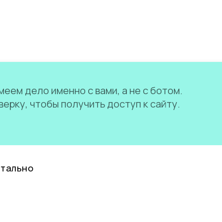
еем дело именно с вами, а не с ботом.
ерку, чтобы получить доступ к сайту.
нтально