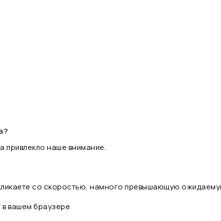
а?
а привлекло наше внимание.
 кликаете со скоростью, намного превышающую ожидаему
t в вашем браузере