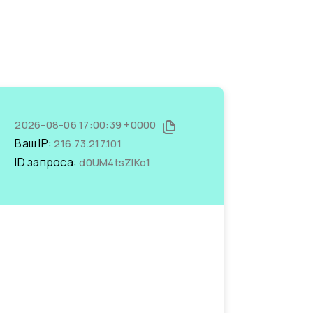
2026-08-06 17:00:39 +0000
Ваш IP:
216.73.217.101
ID запроса:
d0UM4tsZIKo1