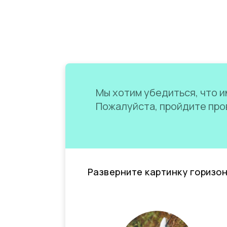
Мы хотим убедиться, что им
Пожалуйста, пройдите пров
Разверните картинку горизо