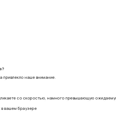
а?
а привлекло наше внимание.
 кликаете со скоростью, намного превышающую ожидаему
t в вашем браузере