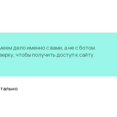
еем дело именно с вами, а не с ботом.
ерку, чтобы получить доступ к сайту.
нтально