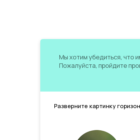
Мы хотим убедиться, что им
Пожалуйста, пройдите пров
Разверните картинку горизо