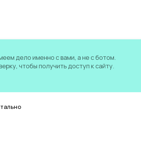
еем дело именно с вами, а не с ботом.
ерку, чтобы получить доступ к сайту.
нтально