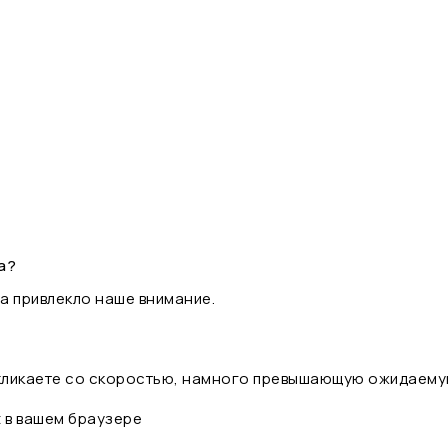
а?
а привлекло наше внимание.
 кликаете со скоростью, намного превышающую ожидаему
t в вашем браузере