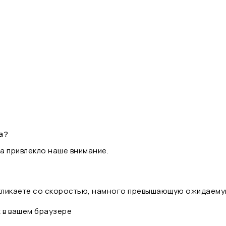
а?
а привлекло наше внимание.
 кликаете со скоростью, намного превышающую ожидаему
t в вашем браузере