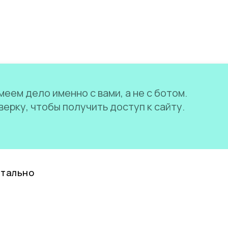
еем дело именно с вами, а не с ботом.
ерку, чтобы получить доступ к сайту.
нтально