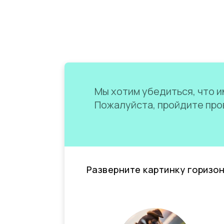
Мы хотим убедиться, что им
Пожалуйста, пройдите пров
Разверните картинку горизо