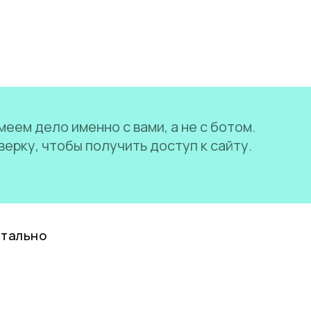
еем дело именно с вами, а не с ботом.
ерку, чтобы получить доступ к сайту.
нтально