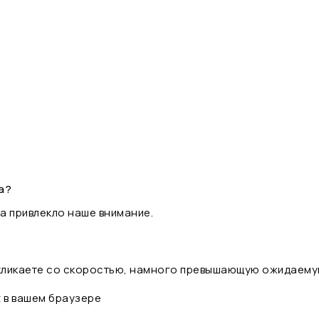
а?
а привлекло наше внимание.
 кликаете со скоростью, намного превышающую ожидаему
t в вашем браузере