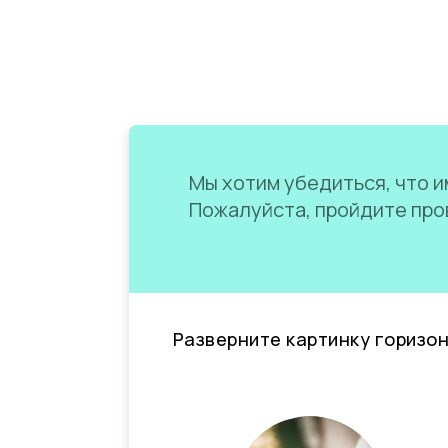
Мы хотим убедиться, что им
Пожалуйста, пройдите пров
Разверните картинку горизо