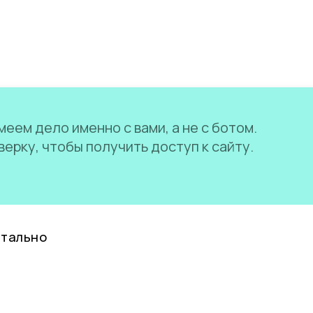
еем дело именно с вами, а не с ботом.
ерку, чтобы получить доступ к сайту.
нтально