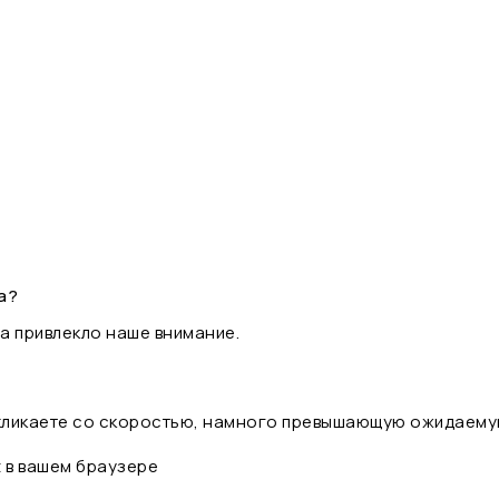
а?
а привлекло наше внимание.
 кликаете со скоростью, намного превышающую ожидаему
t в вашем браузере