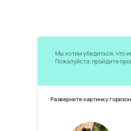
Мы хотим убедиться, что им
Пожалуйста, пройдите пров
Разверните картинку горизо