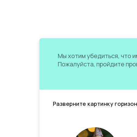
Мы хотим убедиться, что им
Пожалуйста, пройдите пров
Разверните картинку горизо