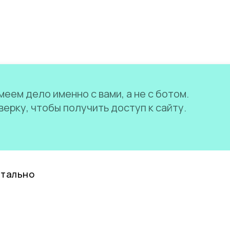
еем дело именно с вами, а не с ботом.
ерку, чтобы получить доступ к сайту.
нтально