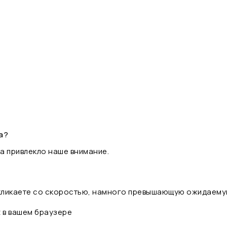
а?
а привлекло наше внимание.
 кликаете со скоростью, намного превышающую ожидаему
t в вашем браузере