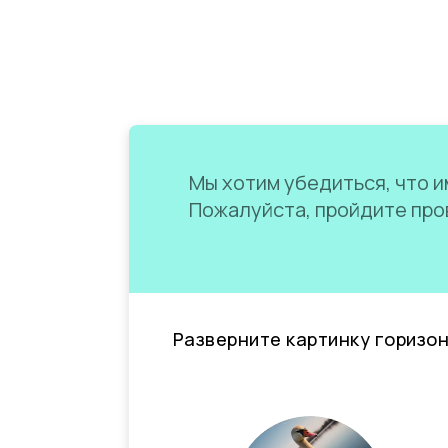
Мы хотим убедиться, что им
Пожалуйста, пройдите пров
Разверните картинку горизо