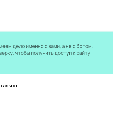
еем дело именно с вами, а не с ботом.
ерку, чтобы получить доступ к сайту.
нтально