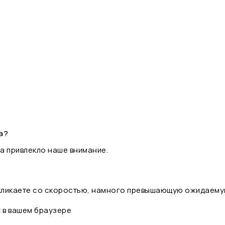
а?
а привлекло наше внимание.
 кликаете со скоростью, намного превышающую ожидаему
t в вашем браузере