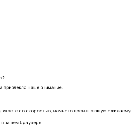
а?
а привлекло наше внимание.
 кликаете со скоростью, намного превышающую ожидаему
t в вашем браузере