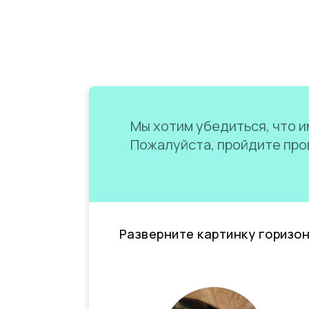
Мы хотим убедиться, что им
Пожалуйста, пройдите пров
Разверните картинку горизо