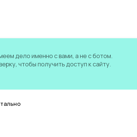
еем дело именно с вами, а не с ботом.
ерку, чтобы получить доступ к сайту.
нтально