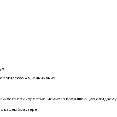
а?
а привлекло наше внимание.
 кликаете со скоростью, намного превышающую ожидаему
t в вашем браузере