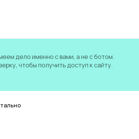
еем дело именно с вами, а не с ботом.
ерку, чтобы получить доступ к сайту.
нтально