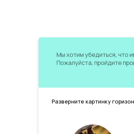
Мы хотим убедиться, что им
Пожалуйста, пройдите пров
Разверните картинку горизо