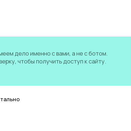
еем дело именно с вами, а не с ботом.
ерку, чтобы получить доступ к сайту.
нтально