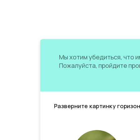
Мы хотим убедиться, что им
Пожалуйста, пройдите пров
Разверните картинку горизо