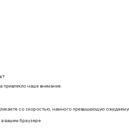
а?
а привлекло наше внимание.
 кликаете со скоростью, намного превышающую ожидаему
t в вашем браузере