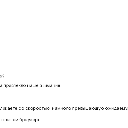
а?
а привлекло наше внимание.
 кликаете со скоростью, намного превышающую ожидаему
t в вашем браузере