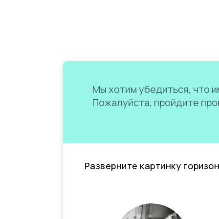
Мы хотим убедиться, что им
Пожалуйста, пройдите пров
Разверните картинку горизо