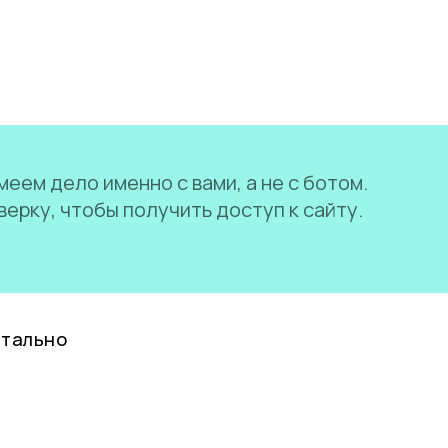
еем дело именно с вами, а не с ботом.
ерку, чтобы получить доступ к сайту.
нтально