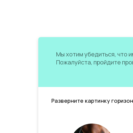
Мы хотим убедиться, что им
Пожалуйста, пройдите пров
Разверните картинку горизо