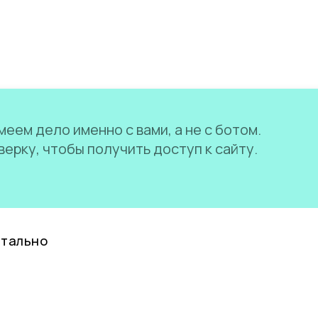
еем дело именно с вами, а не с ботом.
ерку, чтобы получить доступ к сайту.
нтально