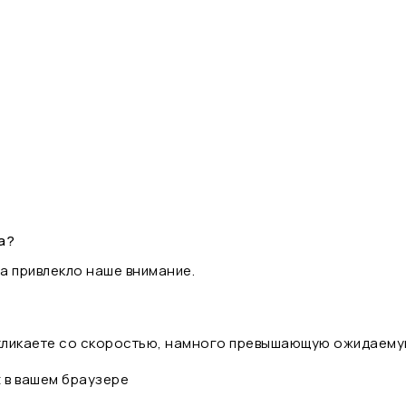
а?
а привлекло наше внимание.
 кликаете со скоростью, намного превышающую ожидаему
t в вашем браузере