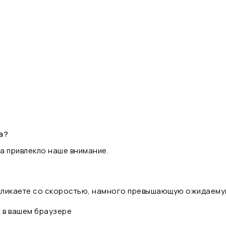
а?
а привлекло наше внимание.
 кликаете со скоростью, намного превышающую ожидаему
t в вашем браузере