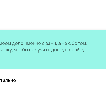
еем дело именно с вами, а не с ботом.
ерку, чтобы получить доступ к сайту.
нтально