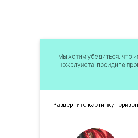
Мы хотим убедиться, что им
Пожалуйста, пройдите пров
Разверните картинку горизо