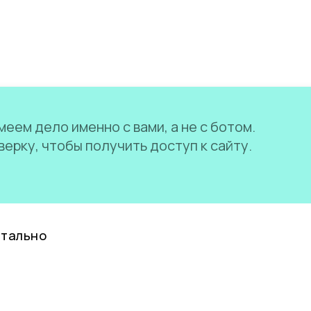
еем дело именно с вами, а не с ботом.
ерку, чтобы получить доступ к сайту.
нтально