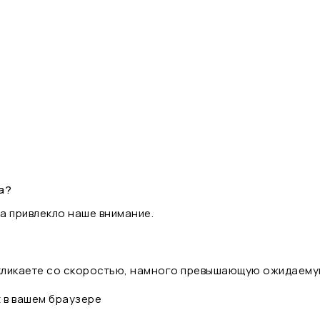
а?
а привлекло наше внимание.
 кликаете со скоростью, намного превышающую ожидаему
t в вашем браузере