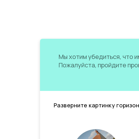
Мы хотим убедиться, что им
Пожалуйста, пройдите пров
Разверните картинку горизо