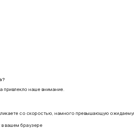
а?
а привлекло наше внимание.
 кликаете со скоростью, намного превышающую ожидаему
t в вашем браузере