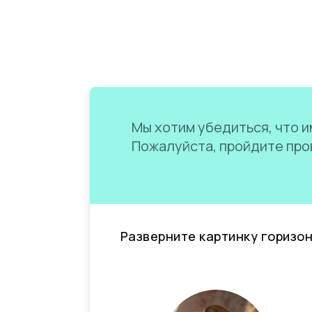
Мы хотим убедиться, что им
Пожалуйста, пройдите пров
Разверните картинку горизо