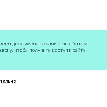
еем дело именно с вами, а не с ботом.
ерку, чтобы получить доступ к сайту.
нтально