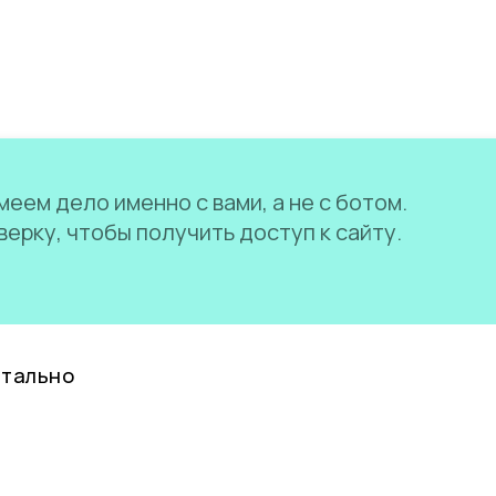
еем дело именно с вами, а не с ботом.
ерку, чтобы получить доступ к сайту.
нтально