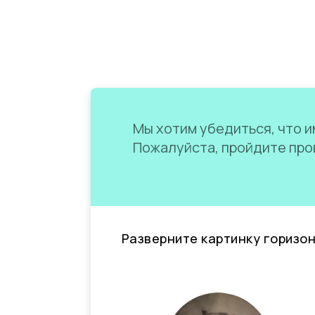
Мы хотим убедиться, что им
Пожалуйста, пройдите пров
Разверните картинку горизо