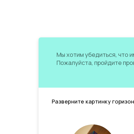
Мы хотим убедиться, что им
Пожалуйста, пройдите пров
Разверните картинку горизо