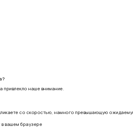
а?
а привлекло наше внимание.
 кликаете со скоростью, намного превышающую ожидаему
t в вашем браузере