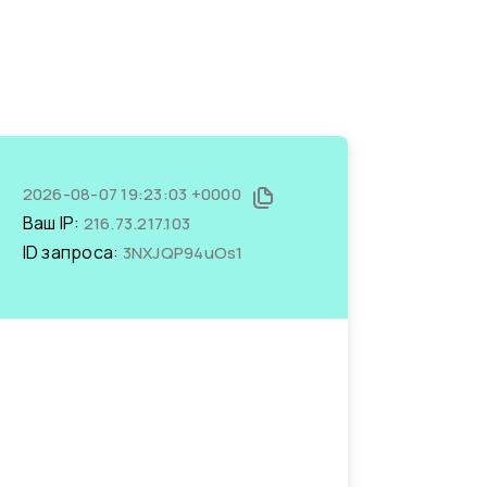
2026-08-07 19:23:03 +0000
Ваш IP:
216.73.217.103
ID запроса:
3NXJQP94uOs1