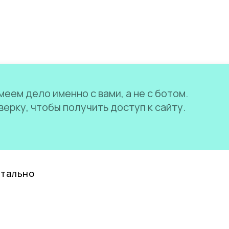
еем дело именно с вами, а не с ботом.
ерку, чтобы получить доступ к сайту.
нтально