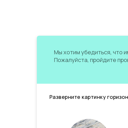
Мы хотим убедиться, что им
Пожалуйста, пройдите пров
Разверните картинку горизо