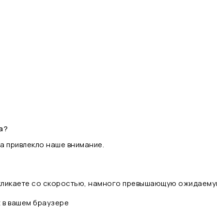
а?
а привлекло наше внимание.
 кликаете со скоростью, намного превышающую ожидаему
t в вашем браузере