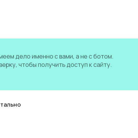
еем дело именно с вами, а не с ботом.
ерку, чтобы получить доступ к сайту.
нтально