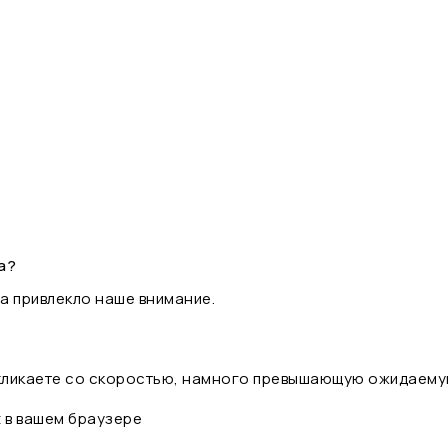
а?
а привлекло наше внимание.
 кликаете со скоростью, намного превышающую ожидаему
t в вашем браузере