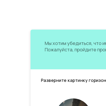
Мы хотим убедиться, что им
Пожалуйста, пройдите пров
Разверните картинку горизо