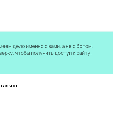
еем дело именно с вами, а не с ботом.
ерку, чтобы получить доступ к сайту.
нтально