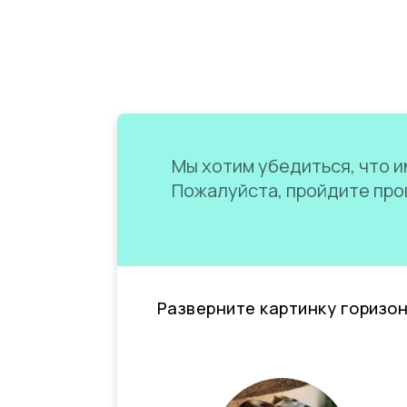
Мы хотим убедиться, что им
Пожалуйста, пройдите пров
Разверните картинку горизо