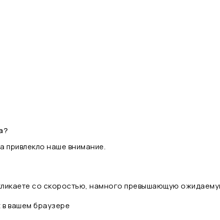
а?
а привлекло наше внимание.
 кликаете со скоростью, намного превышающую ожидаему
t в вашем браузере