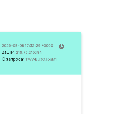
2026-08-08 17:32:29 +0000
Ваш IP:
216.73.216.194
ID запроса:
TWWBU3GJpqM1