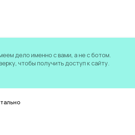
еем дело именно с вами, а не с ботом.
ерку, чтобы получить доступ к сайту.
нтально