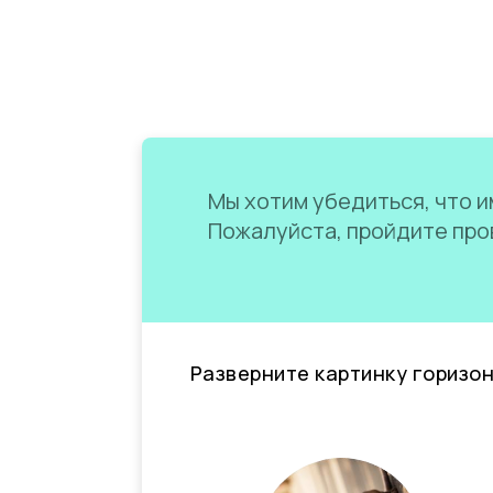
Мы хотим убедиться, что им
Пожалуйста, пройдите пров
Разверните картинку горизо