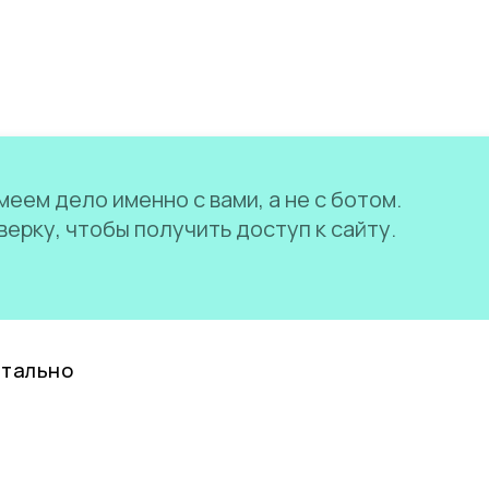
еем дело именно с вами, а не с ботом.
ерку, чтобы получить доступ к сайту.
нтально