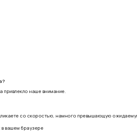
а?
а привлекло наше внимание.
 кликаете со скоростью, намного превышающую ожидаему
t в вашем браузере