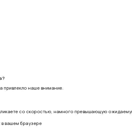
а?
а привлекло наше внимание.
 кликаете со скоростью, намного превышающую ожидаему
t в вашем браузере