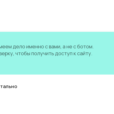
еем дело именно с вами, а не с ботом.
ерку, чтобы получить доступ к сайту.
нтально