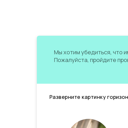
Мы хотим убедиться, что им
Пожалуйста, пройдите пров
Разверните картинку горизо