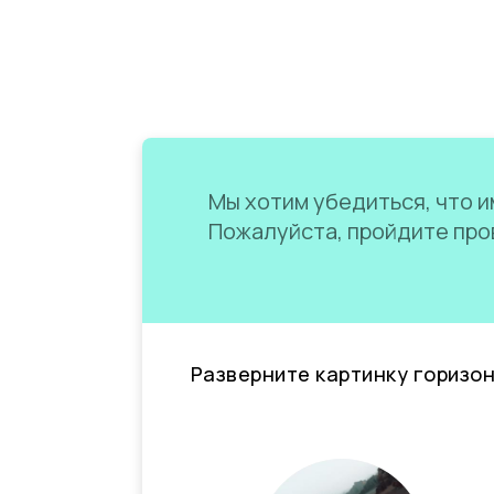
Мы хотим убедиться, что им
Пожалуйста, пройдите пров
Разверните картинку горизо