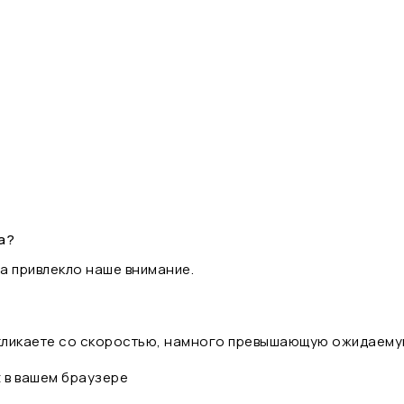
а?
а привлекло наше внимание.
 кликаете со скоростью, намного превышающую ожидаему
t в вашем браузере