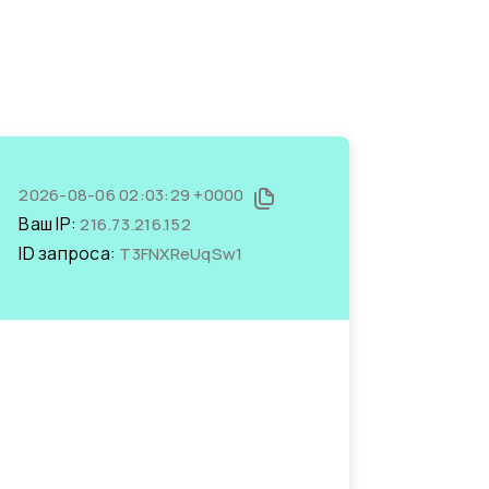
2026-08-06 02:03:29 +0000
Ваш IP:
216.73.216.152
ID запроса:
T3FNXReUqSw1