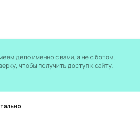
еем дело именно с вами, а не с ботом.
ерку, чтобы получить доступ к сайту.
нтально