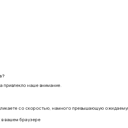
а?
а привлекло наше внимание.
 кликаете со скоростью, намного превышающую ожидаему
t в вашем браузере