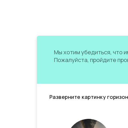
Мы хотим убедиться, что им
Пожалуйста, пройдите пров
Разверните картинку горизо