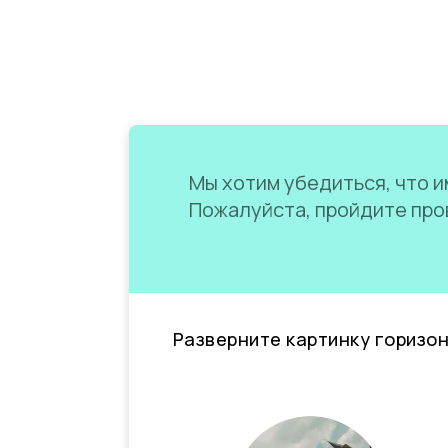
Мы хотим убедиться, что им
Пожалуйста, пройдите пров
Разверните картинку горизо