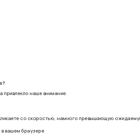
а?
а привлекло наше внимание.
 кликаете со скоростью, намного превышающую ожидаему
t в вашем браузере