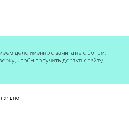
еем дело именно с вами, а не с ботом.
ерку, чтобы получить доступ к сайту.
нтально