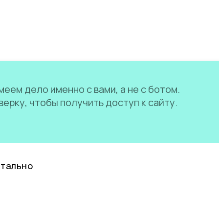
еем дело именно с вами, а не с ботом.
ерку, чтобы получить доступ к сайту.
нтально