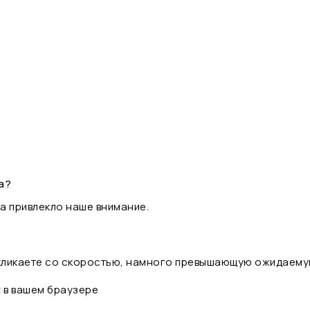
а?
а привлекло наше внимание.
 кликаете со скоростью, намного превышающую ожидаему
t в вашем браузере