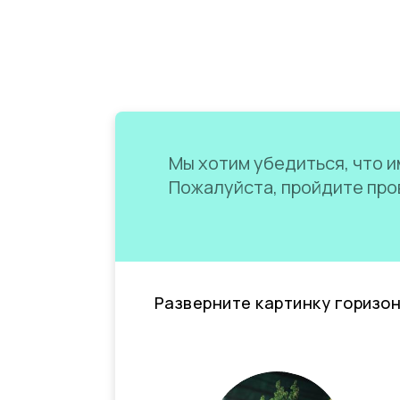
Мы хотим убедиться, что им
Пожалуйста, пройдите пров
Разверните картинку горизо