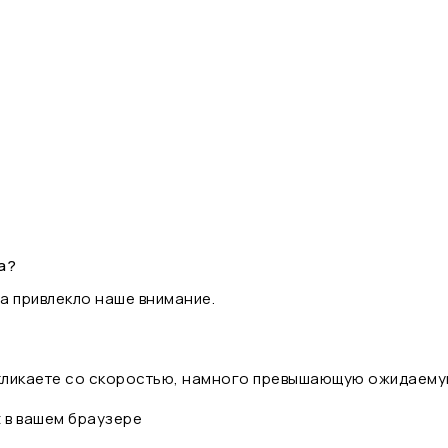
а?
а привлекло наше внимание.
 кликаете со скоростью, намного превышающую ожидаему
t в вашем браузере