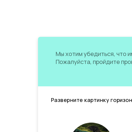
Мы хотим убедиться, что им
Пожалуйста, пройдите пров
Разверните картинку горизо