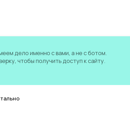
еем дело именно с вами, а не с ботом.
ерку, чтобы получить доступ к сайту.
нтально