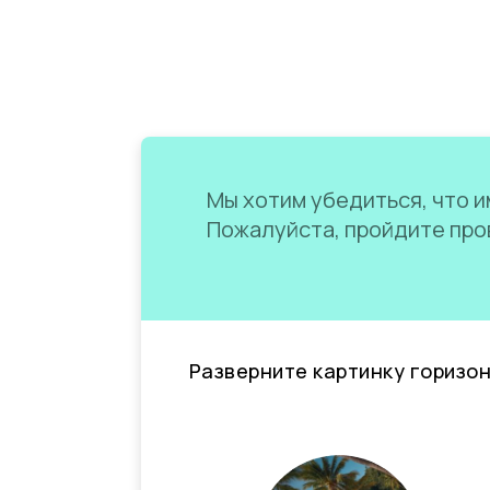
Мы хотим убедиться, что им
Пожалуйста, пройдите пров
Разверните картинку горизо