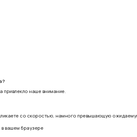
а?
а привлекло наше внимание.
 кликаете со скоростью, намного превышающую ожидаему
t в вашем браузере