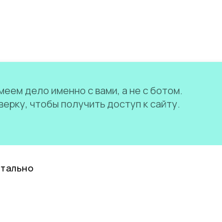
еем дело именно с вами, а не с ботом.
ерку, чтобы получить доступ к сайту.
нтально