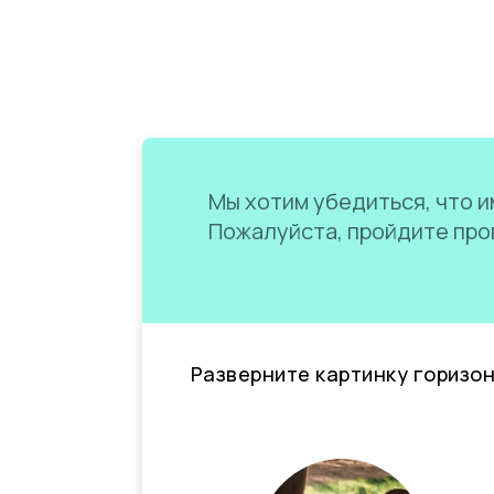
Мы хотим убедиться, что им
Пожалуйста, пройдите пров
Разверните картинку горизо