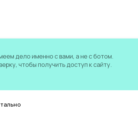
еем дело именно с вами, а не с ботом.
ерку, чтобы получить доступ к сайту.
нтально