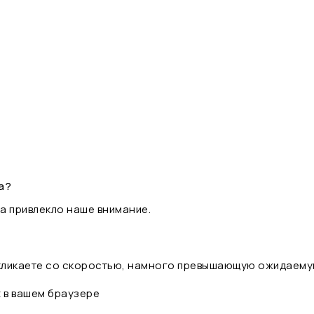
а?
а привлекло наше внимание.
 кликаете со скоростью, намного превышающую ожидаему
t в вашем браузере