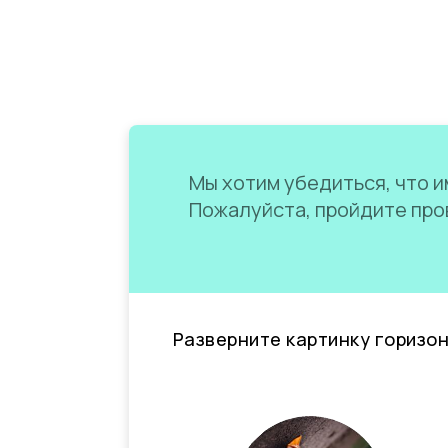
Мы хотим убедиться, что им
Пожалуйста, пройдите пров
Разверните картинку горизо