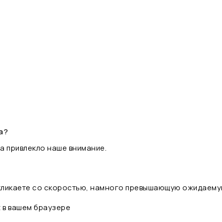
а?
а привлекло наше внимание.
 кликаете со скоростью, намного превышающую ожидаему
t в вашем браузере