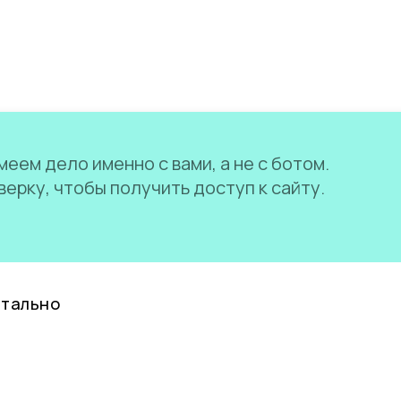
еем дело именно с вами, а не с ботом.
ерку, чтобы получить доступ к сайту.
нтально