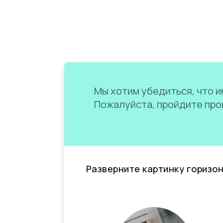
Мы хотим убедиться, что им
Пожалуйста, пройдите пров
Разверните картинку горизо