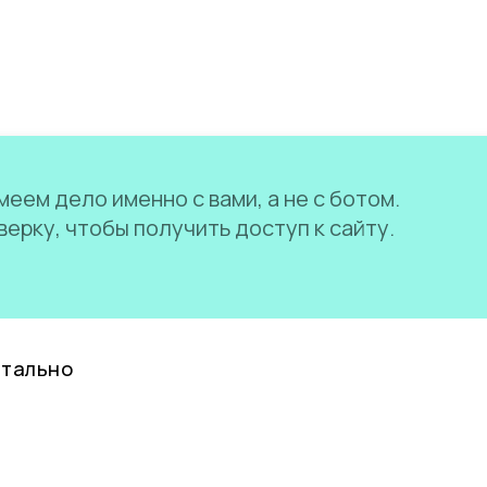
еем дело именно с вами, а не с ботом.
ерку, чтобы получить доступ к сайту.
нтально