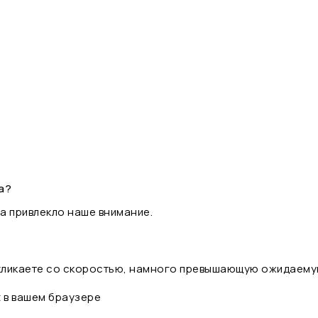
а?
а привлекло наше внимание.
 кликаете со скоростью, намного превышающую ожидаему
t в вашем браузере