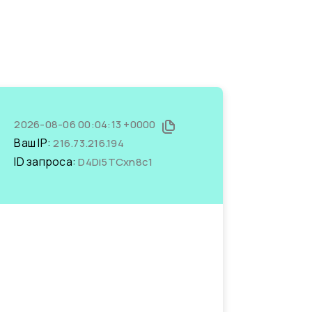
2026-08-06 00:04:13 +0000
Ваш IP:
216.73.216.194
ID запроса:
D4Di5TCxn8c1